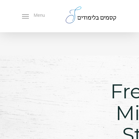
Ski
t
Menu
mai
conten