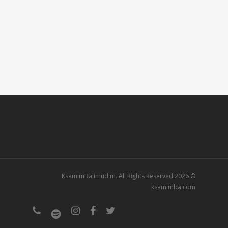
© 2026 KsamimBalimudim. All Rights Reserved
ksamimba.com
phone
spotify
instagram
facebook
twitter